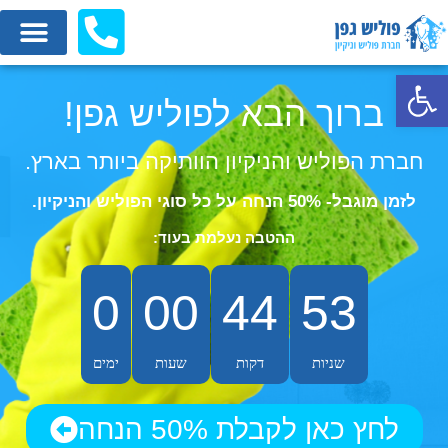
פתח סרגל נגישות
ברוך הבא לפוליש גפן!
חברת הפוליש והניקיון הוותיקה ביותר בארץ.
לזמן מוגבל-
50% הנחה
על כל סוגי הפוליש והניקיון.
ההטבה נעלמת בעוד:
0
00
44
53
שניות
דקות
שעות
ימים
לחץ כאן לקבלת 50% הנחה